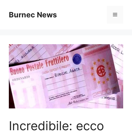
Vai
al
Burnec News
Menu
contenuto
Incredibile: ecco