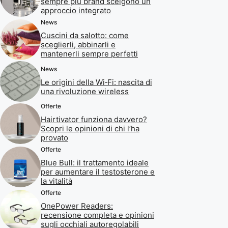
sempre più brand scelgono un
approccio integrato
News
Cuscini da salotto: come
sceglierli, abbinarli e
mantenerli sempre perfetti
News
Le origini della Wi‑Fi: nascita di
una rivoluzione wireless
Offerte
Hairtivator funziona davvero?
Scopri le opinioni di chi l’ha
provato
Offerte
Blue Bull: il trattamento ideale
per aumentare il testosterone e
la vitalità
Offerte
OnePower Readers:
recensione completa e opinioni
sugli occhiali autoregolabili