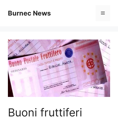
Vai
al
Burnec News
Menu
contenuto
Buoni fruttiferi