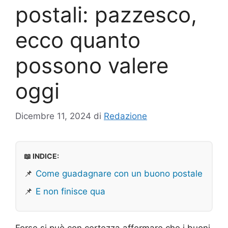
postali: pazzesco,
ecco quanto
possono valere
oggi
Dicembre 11, 2024
di
Redazione
📖 INDICE:
📌
Come guadagnare con un buono postale
📌
E non finisce qua
Forse si può con certezza affermare che i buoni