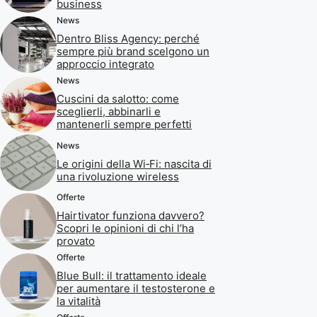
business
News
Dentro Bliss Agency: perché
sempre più brand scelgono un
approccio integrato
News
Cuscini da salotto: come
sceglierli, abbinarli e
mantenerli sempre perfetti
News
Le origini della Wi‑Fi: nascita di
una rivoluzione wireless
Offerte
Hairtivator funziona davvero?
Scopri le opinioni di chi l’ha
provato
Offerte
Blue Bull: il trattamento ideale
per aumentare il testosterone e
la vitalità