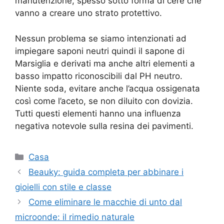
manutenzione, spesso sotto forma di cere che
vanno a creare uno strato protettivo.
Nessun problema se siamo intenzionati ad
impiegare saponi neutri quindi il sapone di
Marsiglia e derivati ma anche altri elementi a
basso impatto riconoscibili dal PH neutro.
Niente soda, evitare anche l’acqua ossigenata
così come l’aceto, se non diluito con dovizia.
Tutti questi elementi hanno una influenza
negativa notevole sulla resina dei pavimenti.
Categorie
Casa
Beauky: guida completa per abbinare i
gioielli con stile e classe
Come eliminare le macchie di unto dal
microonde: il rimedio naturale