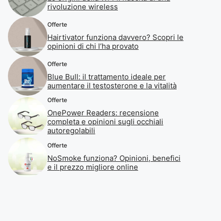
rivoluzione wireless
Offerte
Hairtivator funziona davvero? Scopri le
opinioni di chi l’ha provato
Offerte
Blue Bull: il trattamento ideale per
aumentare il testosterone e la vitalità
Offerte
OnePower Readers: recensione
completa e opinioni sugli occhiali
autoregolabili
Offerte
NoSmoke funziona? Opinioni, benefici
e il prezzo migliore online