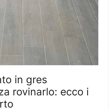
to in gres
a rovinarlo: ecco i
rto