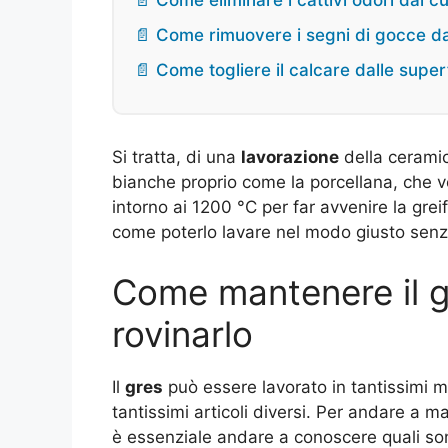
📄 Come eliminare i cattivi odori dai cu
📄 Come rimuovere i segni di gocce dai 
📄 Come togliere il calcare dalle super
Si tratta, di una
lavorazione
della ceramic
bianche proprio come la porcellana, che
intorno ai 1200 °C per far avvenire la gre
come poterlo lavare nel modo giusto senza
Come mantenere il g
rovinarlo
Il
gres
può essere lavorato in tantissimi m
tantissimi articoli diversi. Per andare a 
è essenziale andare a conoscere quali so