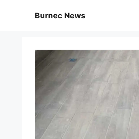
Vai
al
Burnec News
contenuto