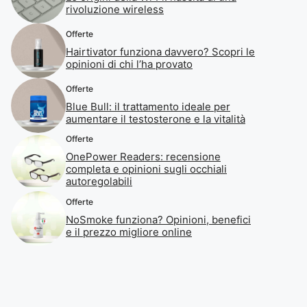
rivoluzione wireless
Offerte
Hairtivator funziona davvero? Scopri le
opinioni di chi l’ha provato
Offerte
Blue Bull: il trattamento ideale per
aumentare il testosterone e la vitalità
Offerte
OnePower Readers: recensione
completa e opinioni sugli occhiali
autoregolabili
Offerte
NoSmoke funziona? Opinioni, benefici
e il prezzo migliore online