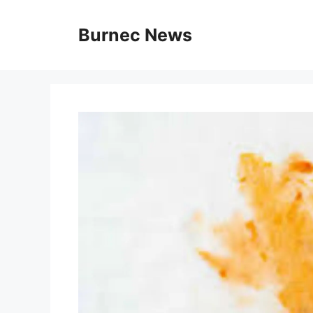
Vai
al
Burnec News
contenuto