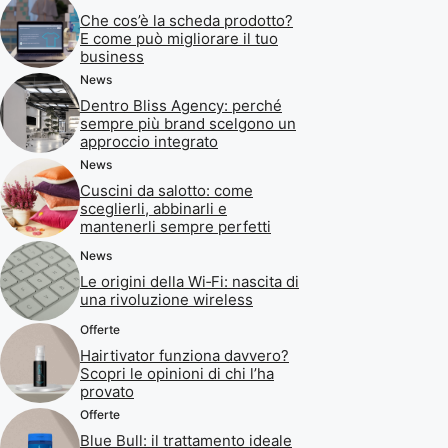
Che cos’è la scheda prodotto?
E come può migliorare il tuo
business
News
Dentro Bliss Agency: perché
sempre più brand scelgono un
approccio integrato
News
Cuscini da salotto: come
sceglierli, abbinarli e
mantenerli sempre perfetti
News
Le origini della Wi‑Fi: nascita di
una rivoluzione wireless
Offerte
Hairtivator funziona davvero?
Scopri le opinioni di chi l’ha
provato
Offerte
Blue Bull: il trattamento ideale