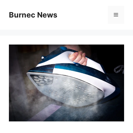
Vai
al
Burnec News
Menu
contenuto