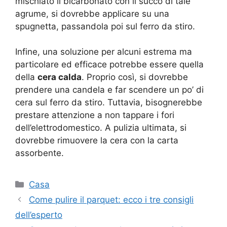
mischiato il bicarbonato con il succo di tale
agrume, si dovrebbe applicare su una
spugnetta, passandola poi sul ferro da stiro.
Infine, una soluzione per alcuni estrema ma
particolare ed efficace potrebbe essere quella
della
cera calda
. Proprio così, si dovrebbe
prendere una candela e far scendere un po’ di
cera sul ferro da stiro. Tuttavia, bisognerebbe
prestare attenzione a non tappare i fori
dell’elettrodomestico. A pulizia ultimata, si
dovrebbe rimuovere la cera con la carta
assorbente.
Categorie
Casa
Come pulire il parquet: ecco i tre consigli
dell’esperto